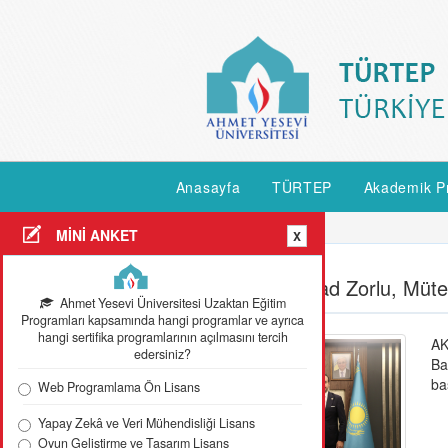
Anasayfa
TÜRTEP
Akademik P
Anasayfa
Güncel Detay
MİNİ ANKET
X
Prof. Dr. Kürşad Zorlu, Mütev
Ahmet Yesevi Üniversitesi Uzaktan Eğitim
Programları kapsamında hangi programlar ve ayrıca
hangi sertifika programlarının açılmasını tercih
AK
edersiniz?
Ba
ba
Web Programlama Ön Lisans
Yapay Zekâ ve Veri Mühendisliği Lisans
Oyun Geliştirme ve Tasarım Lisans