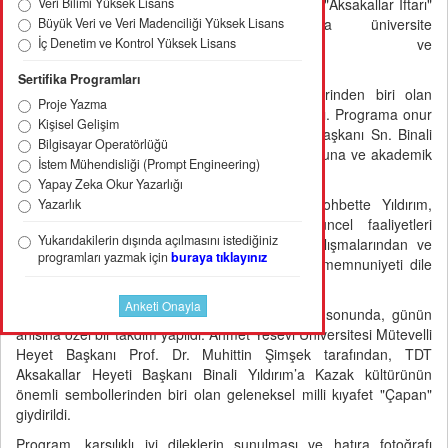
Veri Bilimi Yüksek Lisans
geleneksel "Aksakallar İftarı"
Büyük Veri ve Veri Madenciliği Yüksek Lisans
programında üniversite
İç Denetim ve Kontrol Yüksek Lisans
yönetimi ve
akademisyenlerle bir araya geldi.
Sertifika Programları
Ahmet Yesevi Üniversitesinin köklü geleneklerinden biri olan
Proje Yazma
Aksakallar İftarı, bu yıl da önemli isimleri ağırladı. Programa onur
Kişisel Gelişim
konuğu olarak katılan TDT Aksakallar Heyeti Başkanı Sn. Binali
Bilgisayar Operatörlüğü
Yıldırım, üniversitenin Türk dünyasındaki misyonuna ve akademik
İstem Mühendisliği (Prompt Engineering)
başarılarına dikkat çekti.
Yapay Zeka Okur Yazarlığı
İftar programı kapsamında gerçekleştirilen sohbette Yıldırım,
Yazarlık
Ahmet Yesevi Üniversitesinin yürüttüğü güncel faaliyetleri
Yukarıdakilerin dışında açılmasını istediğiniz
yakından takip ettiğini belirterek, kurumun çalışmalarından ve
programları yazmak için
buraya tıklayınız
Türk dünyasına sağladığı katkılardan duyduğu memnuniyeti dile
getirdi.
Samimi bir atmosferde gerçekleşen programın sonunda, günün
anısına özel bir takdim yapıldı. Ahmet Yesevi Üniversitesi Mütevelli
Heyet Başkanı Prof. Dr. Muhittin Şimşek tarafından, TDT
Aksakallar Heyeti Başkanı Binali Yıldırım’a Kazak kültürünün
önemli sembollerinden biri olan geleneksel milli kıyafet "Çapan"
giydirildi.
Program, karşılıklı iyi dileklerin sunulması ve hatıra fotoğrafı