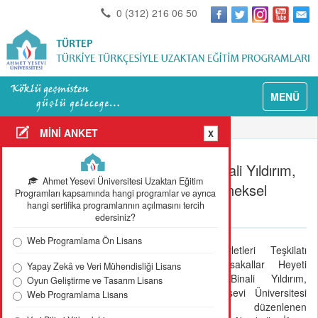
0 (312) 216 06 50
MENÜ
Anasayfa
Güncel Detay
MİNİ ANKET
X
TDT Aksakallar Heyeti Başkanı Binali Yıldırım,
Ahmet Yesevi Üniversitesi Uzaktan Eğitim
Ahmet Yesevi Üniversitesinin Geleneksel
Programları kapsamında hangi programlar ve ayrıca
hangi sertifika programlarının açılmasını tercih
İftarına Katıldı
edersiniz?
Web Programlama Ön Lisans
Türk Devletleri Teşkilatı
(TDT) Aksakallar Heyeti
Yapay Zekâ ve Veri Mühendisliği Lisans
Başkanı Binali Yıldırım,
Oyun Geliştirme ve Tasarım Lisans
Ahmet Yesevi Üniversitesi
Web Programlama Lisans
tarafından düzenlenen