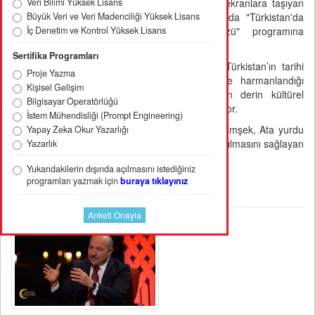
Veri Bilimi Yüksek Lisans
kalbinden ekranlara taşıyan
Büyük Veri ve Veri Madenciliği Yüksek Lisans
TRT AVAZ'da "Türkistan'da
İç Denetim ve Kontrol Yüksek Lisans
Sözün Özü" programına
katıldı.
Sertifika Programları
Hoca Ahmet Yesevi’nin manevi mirasının ve Türkistan’ın tarihi
Proje Yazma
dokusunun Ramazan ayının bereketli iklimiyle harmanlandığı
Kişisel Gelişim
"Türkistan'da Sözün Özü" programı, bölgenin derin kültürel
Bilgisayar Operatörlüğü
değerlerini izleyicilerle buluşturmaya devam ediyor.
İstem Mühendisliği (Prompt Engineering)
Mütevelli Heyet Başkanımız Prof. Dr. Muhittin Şimşek, Ata yurdu
Yapay Zeka Okur Yazarlığı
Türkistan'ın manevi ruhunun geniş kitlelere aktarılmasını sağlayan
Yazarlık
bu anlamlı yayında konuk olarak yer aldı.
Yukarıdakilerin dışında açılmasını istediğiniz
programları yazmak için
buraya tıklayınız
Haber Resimleri