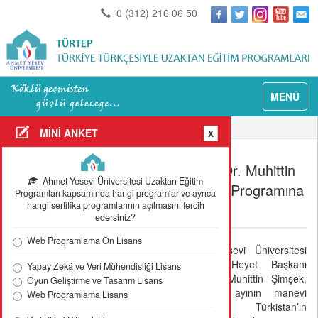
0 (312) 216 06 50
MENÜ
Anasayfa
Güncel Detay
MİNİ ANKET
X
Mütevelli Heyet Başkanımız Prof. Dr. Muhittin
Ahmet Yesevi Üniversitesi Uzaktan Eğitim
Şimşek, "Türkistan'da Sözün Özü" Programına
Programları kapsamında hangi programlar ve ayrıca
hangi sertifika programlarının açılmasını tercih
Katıldı
edersiniz?
Web Programlama Ön Lisans
Ahmet Yesevi Üniversitesi
Mütevelli Heyet Başkanı
Yapay Zekâ ve Veri Mühendisliği Lisans
Prof. Dr. Muhittin Şimşek,
Oyun Geliştirme ve Tasarım Lisans
Ramazan ayının manevi
Web Programlama Lisans
atmosferini Türkistan’ın