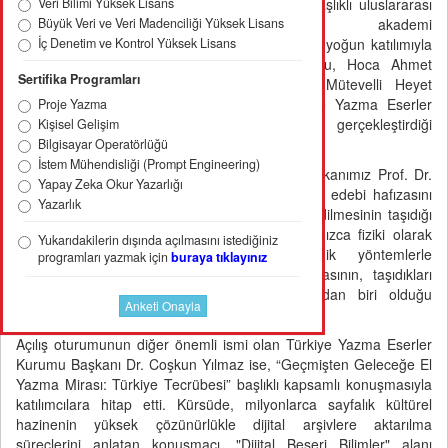
Veri Bilimi Yüksek Lisans
Bilimler” başlıklı uluslararası
Büyük Veri ve Veri Madenciliği Yüksek Lisans
konferans, akademi
İç Denetim ve Kontrol Yüksek Lisans
dünyasının yoğun katılımıyla
çalışmalarına başladı. Etkinliğin açılış oturumu, Hoca Ahmet
Sertifika Programları
Yesevi Uluslararası Türk-Kazak Üniversitesi Mütevelli Heyet
Başkanı Prof. Dr. Muhittin Şimşek ile Türkiye Yazma Eserler
Proje Yazma
Kurumu Başkanı Dr. Coşkun Yılmaz’ın gerçekleştirdiği
Kişisel Gelişim
konuşmalarla yapıldı.
Bilgisayar Operatörlüğü
İstem Mühendisliği (Prompt Engineering)
Açılışta ilk olarak söz alan Mütevelli Heyet Başkanımız Prof. Dr.
Yapay Zeka Okur Yazarlığı
Muhittin Şimşek, Türk dünyasının ortak ilmi ve edebi hafızasını
Yazarlık
oluşturan nadide yazma eserlerin muhafaza edilmesinin taşıdığı
stratejik öneme değindi. Kadim metinlerin yalnızca fiziki olarak
Yukarıdakilerin dışında açılmasını istediğiniz
korunmasının ötesinde, modern akademik yöntemlerle
programları yazmak için
buraya tıklayınız
incelenerek dünya bilim mirasına kazandırılmasının, taşıdıkları
vizyonun ve üniversitenin temel misyonlarından biri olduğu
vurguladı.
Açılış oturumunun diğer önemli ismi olan Türkiye Yazma Eserler
Kurumu Başkanı Dr. Coşkun Yılmaz ise, “Geçmişten Geleceğe El
Yazma Mirası: Türkiye Tecrübesi” başlıklı kapsamlı konuşmasıyla
katılımcılara hitap etti. Kürsüde, milyonlarca sayfalık kültürel
hazinenin yüksek çözünürlükle dijital arşivlere aktarılma
süreçlerini anlatan konuşmacı, "Dijital Beşeri Bilimler" alanı