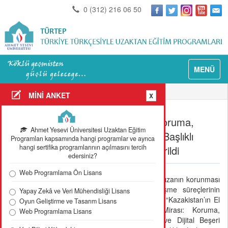
0 (312) 216 06 50
MENÜ
Anasayfa
Güncel Detay
MİNİ ANKET
X
Kazakistan’ın El Yazması Mirası: Koruma,
Ahmet Yesevi Üniversitesi Uzaktan Eğitim
Araştırma ve Dijital Beşeri Bilimler Başlıklı
Programları kapsamında hangi programlar ve ayrıca
hangi sertifika programlarının açılmasını tercih
Uluslararası Konferans Gerçekleştirildi
edersiniz?
Web Programlama Ön Lisans
Kültürel hafızanın korunması
ve dijitalleşme süreçlerinin
Yapay Zekâ ve Veri Mühendisliği Lisans
ele alındığı “Kazakistan’ın El
Oyun Geliştirme ve Tasarım Lisans
Yazması Mirası: Koruma,
Web Programlama Lisans
Araştırma ve Dijital Beşeri